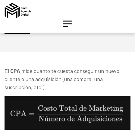
Calculadora CPA
Asesor IA
Activo
¡Hola! Soy el asesor inteligente oficial de 9MM, tu
El
CPA
mide cuánto te cuesta conseguir un nuevo
agencia de marketing de performance.
cliente o una adquisición (una compra, una
suscripción, etc.).
Estamos aquí para ayudarte a crecer con estrategias
digitales inteligentes basados en datos.
¿Te gustaría conocer nuestros servicios, ver el
catálogo de herramientas o agendar un diagnóstico
gratuito?