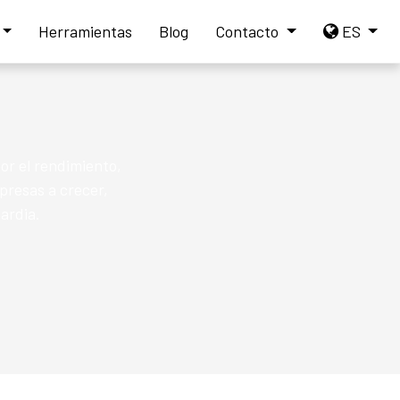
Herramientas
Blog
Contacto
ES
or el rendimiento,
presas a crecer,
ardia.