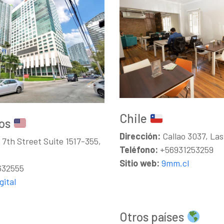
Chile
dos
Dirección:
Callao 3037, Las
7th Street Suite 1517-355,
Teléfono:
+56931253259
Sitio web:
9mm.cl
632555
ital
Otros países