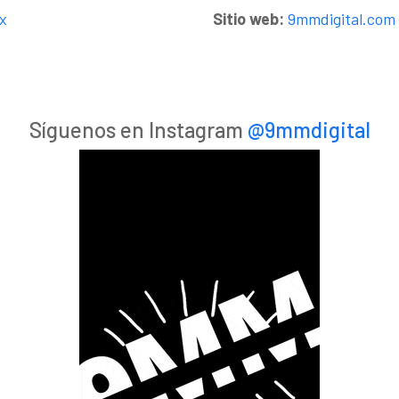
x
Sitio web:
9mmdigital.com
Síguenos en Instagram
@9mmdigital