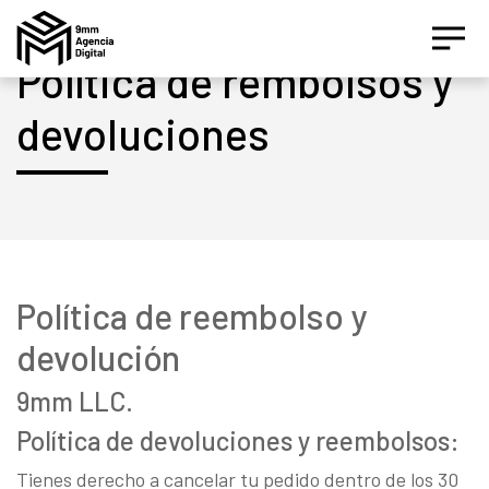
Política de rembolsos y
devoluciones
Asesor IA Activo
¡Hola! Soy el asesor inteligente oficial de 9MM, tu
agencia de marketing de performance.
Política de reembolso y
Estamos aquí para ayudarte a crecer con estrategias
digitales inteligentes basados en datos.
devolución
9mm LLC.
¿Te gustaría conocer nuestros servicios, ver el
catálogo de herramientas o agendar un diagnóstico
Política de devoluciones y reembolsos:
gratuito?
Tienes derecho a cancelar tu pedido dentro de los 30