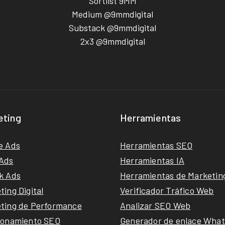
Sortlist 9MM
Medium @9mmdigital
Substack @9mmdigital
2x3 @9mmdigital
eting
Herramientas
e Ads
Herramientas SEO
Ads
Herramientas IA
k Ads
Herramientas de Marketin
ting Digital
Verificador Tráfico Web
ting de Performance
Analizar SEO Web
ionamiento SEO
Generador de enlace Wha