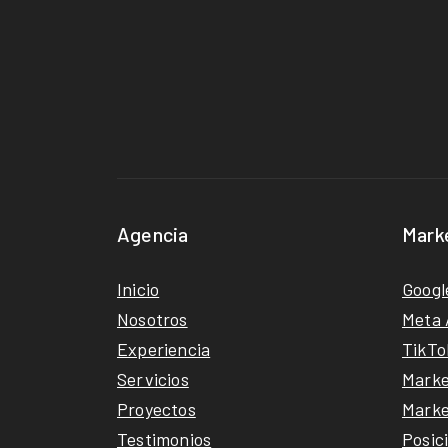
Agencia
Mark
Inicio
Googl
Nosotros
Meta 
Experiencia
TikTo
Servicios
Marke
Proyectos
Marke
Testimonios
Posic