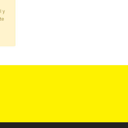
l y
te