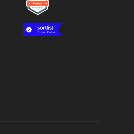
Asesor IA Activo
¡Hola! Soy el asesor inteligente oficial de
9MM, tu agencia de marketing de
performance.
Estamos aquí para ayudarte a crecer con