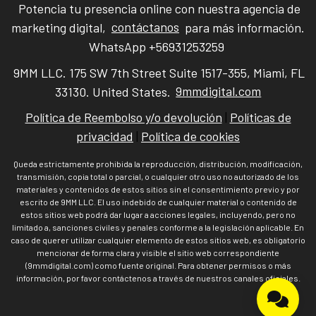
Potencia tu presencia online con nuestra agencia de
marketing digital,
contáctanos
para más información.
WhatsApp +56931253259
9MM LLC. 175 SW 7th Street Suite 1517-355, Miami, FL
33130. United States.
9mmdigital.com
Política de Reembolso y/o devolución
|
Políticas de
privacidad
|
Política de cookies
Queda estrictamente prohibida la reproducción, distribución, modificación,
transmisión, copia total o parcial, o cualquier otro uso no autorizado de los
materiales y contenidos de estos sitios sin el consentimiento previo y por
escrito de 9MM LLC. El uso indebido de cualquier material o contenido de
estos sitios web podrá dar lugar a acciones legales, incluyendo, pero no
limitado a, sanciones civiles y penales conforme a la legislación aplicable. En
caso de querer utilizar cualquier elemento de estos sitios web, es obligatorio
mencionar de forma clara y visible el sitio web correspondiente
(9mmdigital.com) como fuente original. Para obtener permisos o más
información, por favor contáctenos a través de nuestros canales oficiales.