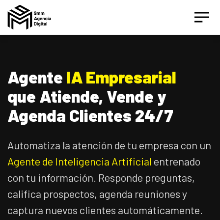
Inicio
|
Servicios
Agente
IA Empresarial
que Atiende, Vende y
Asesor IA Activo
Agenda Clientes 24/7
¡Hola! Soy el asesor inteligente oficial de 9MM, tu
Automatiza la atención de tu empresa con un
agencia de marketing de performance.
Agente de Inteligencia Artificial
entrenado
Estamos aquí para ayudarte a crecer con estrategias
con tu información. Responde preguntas,
digitales inteligentes basados en datos.
califica prospectos, agenda reuniones y
captura nuevos clientes automáticamente.
¿Te gustaría conocer nuestros servicios, ver el