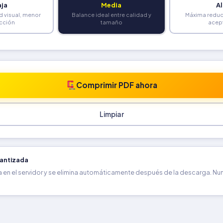
aja
Media
Al
d visual, menor
Balance ideal entre calidad y
Máxima reduc
cción
tamaño
acep
Comprimir PDF ahora
Limpiar
rantizada
 en el servidor y se elimina automáticamente después de la descarga. N