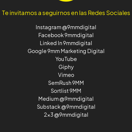
Te invitamos a seguirnos en las Redes Sociales
Instagram @9mmdigital
Facebook 9mmdigital
Linked In 9mmdigital
Google 9mm Marketing Digital
YouTube
Giphy
Vimeo
SemRush 9MM
Sortlist 9MM
Medium @9mmdigital
Substack @9mmdigital
2x3 @9mmdigital