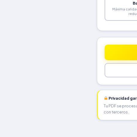
B
Máxima calida
redu
Privacidad ga
Tu PDF se procesa
con terceros.