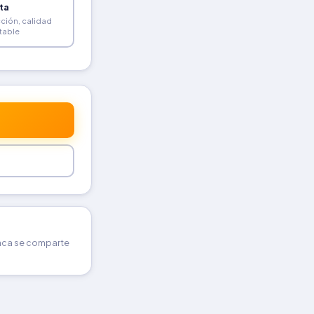
ta
ción, calidad
table
unca se comparte