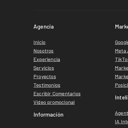
Agencia
Mark
Inicio
Googl
Nosotros
Meta 
Experiencia
TikTo
Servicios
Marke
Proyectos
Marke
Testimonios
Posic
Escribir Comentarios
Intel
Video promocional
Agent
Información
IA Int