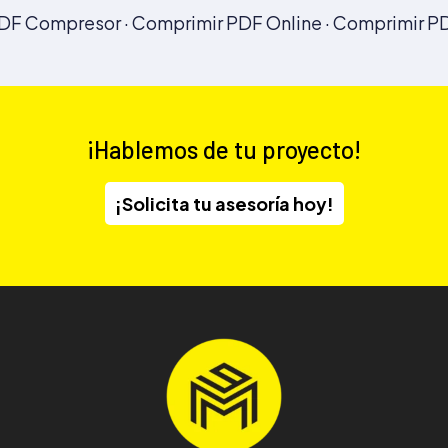
DF Compresor · Comprimir PDF Online · Comprimir P
¡Hablemos de tu proyecto!
¡Solicita tu asesoría hoy!