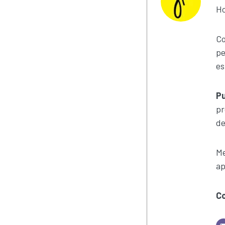
Ho
Co
pe
es
Pu
pr
de
Me
ap
C