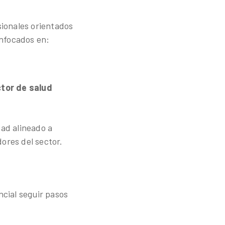
sionales orientados
enfocados en:
tor de salud
dad alineado a
ores del sector.
ncial seguir pasos