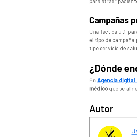
para atraer pacient
Campañas pub
Una táctica útil pa
el tipo de campaña 
tipo servicio de sal
¿Dónde enc
En
Agencia digita
médico
que se aline
Autor
J