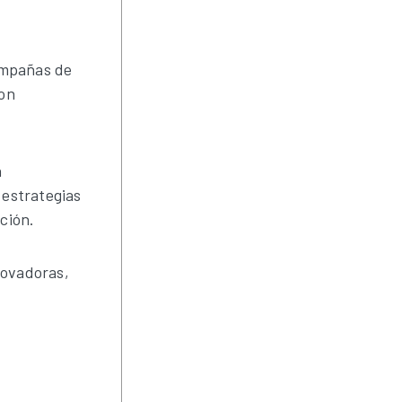
ampañas de
con
n
 estrategias
ción.
novadoras,