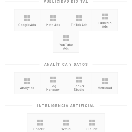
PUBLICIDAD DIGITAL
LinkedIn
Google Ads
Meta Ads
TikTok Ads
Ads
YouTube
Ads
ANALÍTICA Y DATOS
Tag
Looker
Analytics
Metricool
Manager
Studio
INTELIGENCIA ARTIFICIAL
ChatGPT
Gemini
Claude