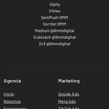
Giphy
Vimeo
SemRush 9MM
Sortlist 9MM
Medium @9mmdigital
Substack @9mmdigital
2x3 @9mmdigital
Agencia
Marketing
Inicio
Google Ads
Nosotros
Meta Ads
Experiencia
TikTok Ads