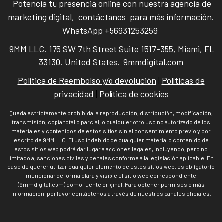
Potencia tu presencia online con nuestra agencia de
marketing digital,
contáctanos
para más información.
WhatsApp +56931253259
9MM LLC. 175 SW 7th Street Suite 1517-355, Miami, FL
33130. United States.
9mmdigital.com
Política de Reembolso y/o devolución
|
Políticas de
privacidad
|
Política de cookies
Queda estrictamente prohibida la reproducción, distribución, modificación,
transmisión, copia total o parcial, o cualquier otro uso no autorizado de los
materiales y contenidos de estos sitios sin el consentimiento previo y por
escrito de 9MM LLC. El uso indebido de cualquier material o contenido de
estos sitios web podrá dar lugar a acciones legales, incluyendo, pero no
limitado a, sanciones civiles y penales conforme a la legislación aplicable. En
caso de querer utilizar cualquier elemento de estos sitios web, es obligatorio
mencionar de forma clara y visible el sitio web correspondiente
(9mmdigital.com) como fuente original. Para obtener permisos o más
información, por favor contáctenos a través de nuestros canales oficiales.