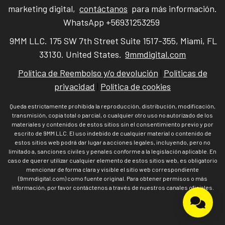
marketing digital,
contáctanos
para más información.
WhatsApp +56931253259
9MM LLC. 175 SW 7th Street Suite 1517-355, Miami, FL
33130. United States.
9mmdigital.com
Política de Reembolso y/o devolución
|
Políticas de
privacidad
|
Política de cookies
Queda estrictamente prohibida la reproducción, distribución, modificación,
transmisión, copia total o parcial, o cualquier otro uso no autorizado de los
materiales y contenidos de estos sitios sin el consentimiento previo y por
escrito de 9MM LLC. El uso indebido de cualquier material o contenido de
estos sitios web podrá dar lugar a acciones legales, incluyendo, pero no
limitado a, sanciones civiles y penales conforme a la legislación aplicable. En
caso de querer utilizar cualquier elemento de estos sitios web, es obligatorio
mencionar de forma clara y visible el sitio web correspondiente
(9mmdigital.com) como fuente original. Para obtener permisos o más
información, por favor contáctenos a través de nuestros canales oficiales.