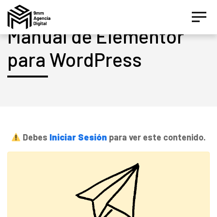
Manual de Elementor
para WordPress
Asesor IA Activo
¡Hola! Soy el asesor inteligente oficial de 9MM, tu
agencia de marketing de performance.
Estamos aquí para ayudarte a crecer con estrategias
Debes
Iniciar Sesión
para ver este contenido.
digitales inteligentes basados en datos.
¿Te gustaría conocer nuestros servicios, ver el
catálogo de herramientas o agendar un diagnóstico
gratuito?