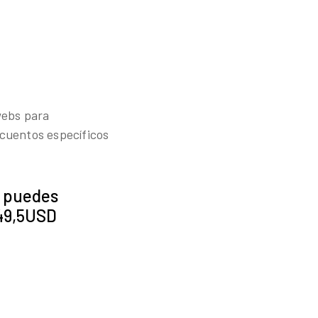
webs para
cuentos específicos
k puedes
$49,5USD