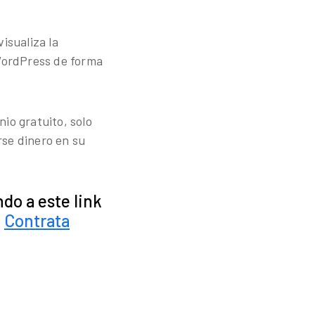
isualiza la
 WordPress de forma
io gratuito, solo
rse dinero en su
do a este link
a
Contrata