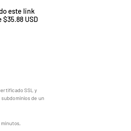
do este link
e $35.88 USD
ertificado SSL y
os subdominios de un
o minutos,