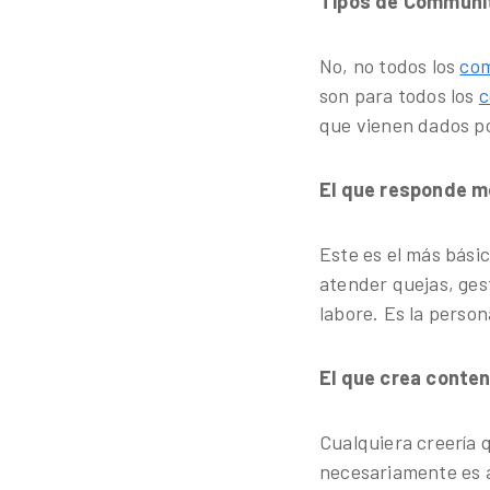
Tipos de Communi
No, no todos los
co
son para todos los
c
que vienen dados po
El que responde m
Este es el más bási
atender quejas, ges
labore. Es la person
El que crea conten
Cualquiera creería 
necesariamente es a