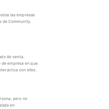
 todas las empresas
pos de Community,
ads de venta,
po de empresa en que
nteractúa con ellos.
ersona, pero no
izada en