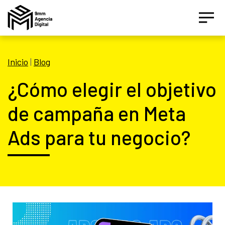
Inicio
|
Blog
¿Cómo elegir el objetivo
de campaña en Meta
Ads para tu negocio?
Asesor IA Activo
¡Hola! Soy el asesor inteligente oficial de 9MM, tu
agencia de marketing de performance.
Estamos aquí para ayudarte a crecer con estrategias