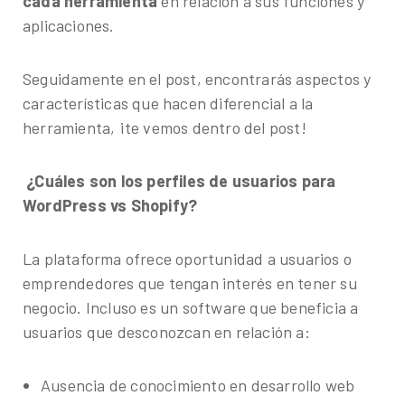
cada herramienta
en relación a sus funciones y
¿Te gustaría conocer nuestros servicios, ver el
aplicaciones.
catálogo de herramientas o agendar un diagnóstico
gratuito?
Seguidamente en el post, encontrarás aspectos y
características que hacen diferencial a la
herramienta, ¡te vemos dentro del post!
¿Cuáles son los perfiles de usuarios para
WordPress vs Shopify?
La plataforma ofrece oportunidad a usuarios o
emprendedores que tengan interés en tener su
negocio. Incluso es un software que beneficia a
usuarios que desconozcan en relación a:
Ausencia de conocimiento en desarrollo web