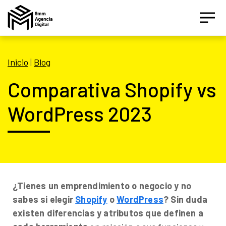
Inicio
|
Blog
Comparativa Shopify vs
WordPress 2023
Asesor IA Activo
¡Hola! Soy el asesor inteligente oficial de 9MM, tu
agencia de marketing de performance.
¿Tienes un emprendimiento o negocio y no
sabes si elegir
Shopify
o
WordPress
? Sin duda
Estamos aquí para ayudarte a crecer con estrategias
digitales inteligentes basados en datos.
existen diferencias y atributos que definen a