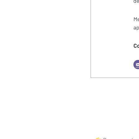
de
Me
ap
C