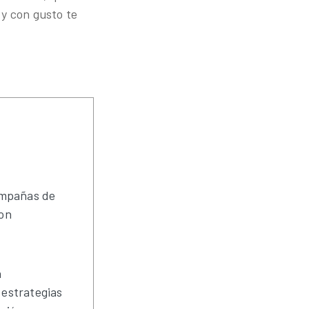
 y con gusto te
ampañas de
con
n
 estrategias