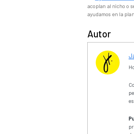
acoplan al nicho o 
ayudamos en la plan
Autor
J
Ho
Co
pe
es
Pu
pr