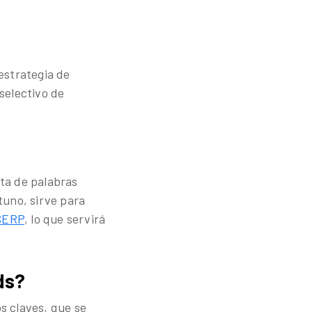
estrategia de
selectivo de
sta de palabras
tuno, sirve para
 SERP
, lo que servirá
ds?
s claves, que se