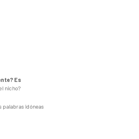
iente? Es
el nicho?
as palabras idóneas
.