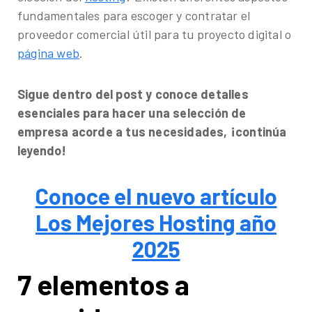
¿Te gustaría conocer nuestros servicios, ver el
fundamentales para escoger y contratar el
catálogo de herramientas o agendar un diagnóstico
proveedor comercial útil para tu proyecto digital o
gratuito?
página web
.
Sigue dentro del post y conoce detalles
esenciales para hacer una selección de
empresa acorde a tus necesidades, ¡continúa
leyendo!
Conoce el nuevo artículo
Los Mejores Hosting año
2025
7 elementos a