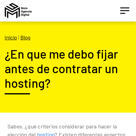
Inicio
|
Blog
¿En que me debo fijar
antes de contratar un
Asesor IA Activo
hosting?
¡Hola! Soy el asesor inteligente oficial de 9MM, tu
agencia de marketing de performance.
Estamos aquí para ayudarte a crecer con estrategias
digitales inteligentes basados en datos.
Sabes, ¿qué criterios considerar para hacer la
elección del
hosting
? Existen diferentes aspectos