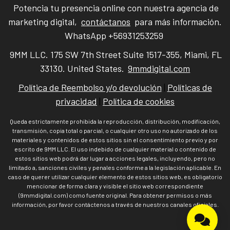
Potencia tu presencia online con nuestra agencia de
marketing digital,
contáctanos
para más información.
WhatsApp +56931253259
9MM LLC. 175 SW 7th Street Suite 1517-355, Miami, FL
33130. United States.
9mmdigital.com
Política de Reembolso y/o devolución
|
Políticas de
privacidad
|
Política de cookies
Queda estrictamente prohibida la reproducción, distribución, modificación,
transmisión, copia total o parcial, o cualquier otro uso no autorizado de los
materiales y contenidos de estos sitios sin el consentimiento previo y por
escrito de 9MM LLC. El uso indebido de cualquier material o contenido de
estos sitios web podrá dar lugar a acciones legales, incluyendo, pero no
limitado a, sanciones civiles y penales conforme a la legislación aplicable. En
caso de querer utilizar cualquier elemento de estos sitios web, es obligatorio
mencionar de forma clara y visible el sitio web correspondiente
(9mmdigital.com) como fuente original. Para obtener permisos o más
información, por favor contáctenos a través de nuestros canales oficiales.