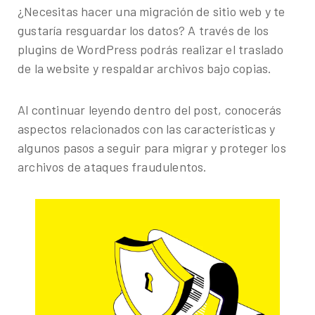
digitales inteligentes basados en datos.
¿Necesitas hacer una migración de sitio web y te
gustaría resguardar los datos? A través de los
¿Te gustaría conocer nuestros servicios, ver el
plugins de WordPress podrás realizar el traslado
catálogo de herramientas o agendar un diagnóstico
de la website y respaldar archivos bajo copias.
gratuito?
Al continuar leyendo dentro del post, conocerás
aspectos relacionados con las características y
algunos pasos a seguir para migrar y proteger los
archivos de ataques fraudulentos.