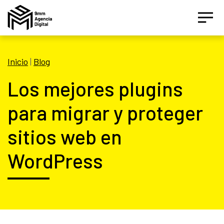
Inicio
|
Blog
Los mejores plugins
para migrar y proteger
sitios web en
Asesor IA Activo
WordPress
¡Hola! Soy el asesor inteligente oficial de 9MM, tu
agencia de marketing de performance.
Estamos aquí para ayudarte a crecer con estrategias