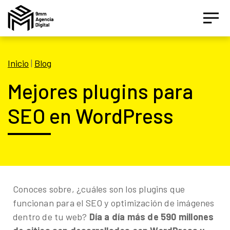
Inicio
|
Blog
Mejores plugins para
SEO en WordPress
Asesor IA Activo
¡Hola! Soy el asesor inteligente oficial de 9MM, tu
Conoces sobre, ¿cuáles son los plugins que
agencia de marketing de performance.
funcionan para el SEO y optimización de imágenes
dentro de tu web?
Día a día más de 590 millones
Estamos aquí para ayudarte a crecer con estrategias