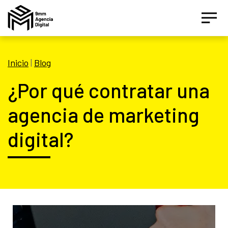
Inicio
|
Blog
¿Por qué contratar una
agencia de marketing
digital?
Asesor IA Activo
¡Hola! Soy el asesor inteligente oficial de 9MM, tu
agencia de marketing de performance.
Estamos aquí para ayudarte a crecer con estrategias
digitales inteligentes basados en datos.