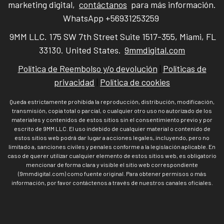
marketing digital,
contáctanos
para más información.
WhatsApp +56931253259
9MM LLC. 175 SW 7th Street Suite 1517-355, Miami, FL
33130. United States.
9mmdigital.com
Política de Reembolso y/o devolución
|
Políticas de
privacidad
|
Política de cookies
Queda estrictamente prohibida la reproducción, distribución, modificación,
transmisión, copia total o parcial, o cualquier otro uso no autorizado de los
materiales y contenidos de estos sitios sin el consentimiento previo y por
escrito de 9MM LLC. El uso indebido de cualquier material o contenido de
estos sitios web podrá dar lugar a acciones legales, incluyendo, pero no
limitado a, sanciones civiles y penales conforme a la legislación aplicable. En
caso de querer utilizar cualquier elemento de estos sitios web, es obligatorio
mencionar de forma clara y visible el sitio web correspondiente
(9mmdigital.com) como fuente original. Para obtener permisos o más
información, por favor contáctenos a través de nuestros canales oficiales.