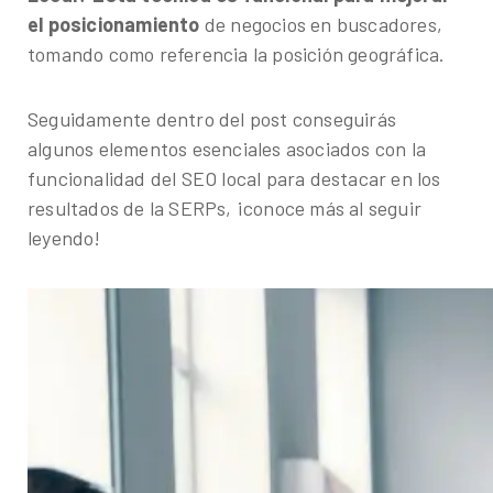
el posicionamiento
de negocios en buscadores,
tomando como referencia la posición geográfica.
Seguidamente dentro del post conseguirás
algunos elementos esenciales asociados con la
Asesor IA Activo
funcionalidad del SEO local para destacar en los
resultados de la SERPs, ¡conoce más al seguir
¡Hola! Soy el asesor inteligente oficial de 9MM, tu 
leyendo!
Estamos aquí para ayudarte a crecer con estrategias dig
¿Te gustaría conocer nuestros servicios, ver el catálog